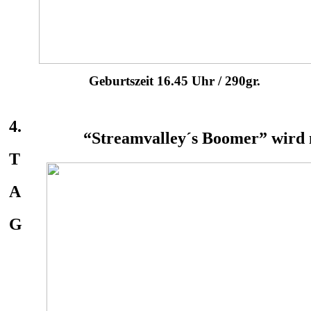
Geburtszeit 16.45 Uhr / 290gr.
4.
“Streamvalley´s Boomer” wird 
T
A
G