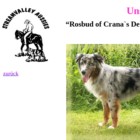
Un
“Rosbud of Crana`s D
zurück