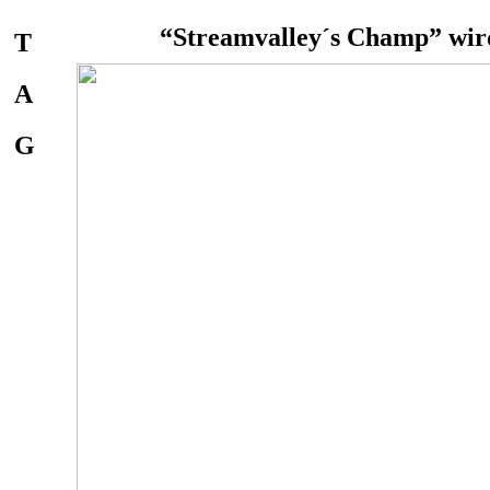
“Streamvalley´s Champ” wir
T
A
G