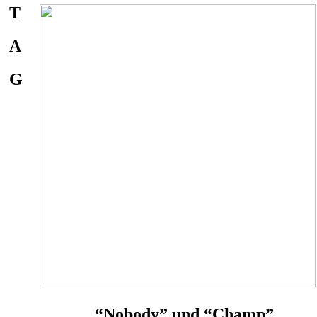
T
A
G
“Nobody” und “Champ”