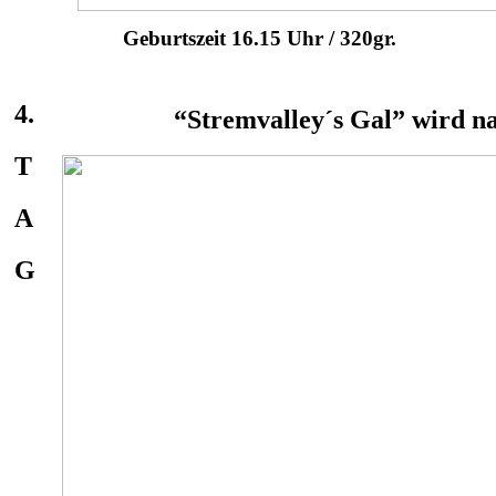
Geburtszeit 16.15 Uhr / 320gr.
4.
“Stremvalley´s Gal” wird n
T
A
G