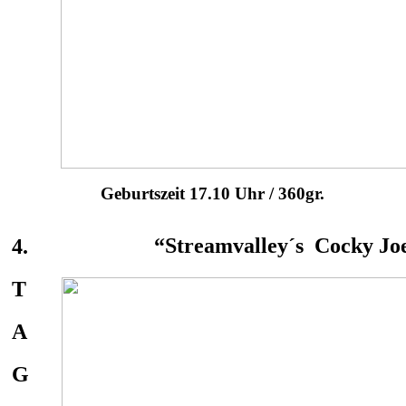
Geburtszeit 17.10 Uhr / 360gr.
“Streamvalley´s Cocky Jo
4.
T
A
G