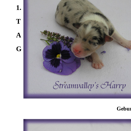
1.
T
A
G
Gebur