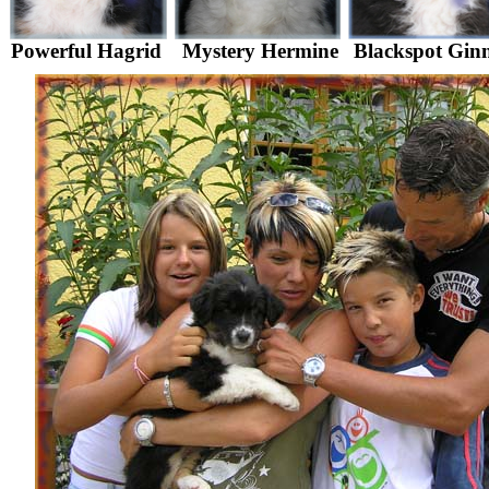
Powerful Hagrid
Mystery Hermine
Blackspot Gin