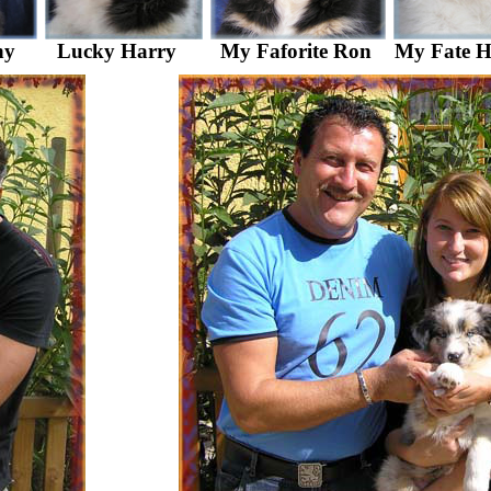
ny
Lucky Harry
My Faforite Ron
My Fate 