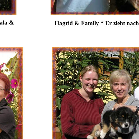
ala &
Hagrid & Family * Er zieht nach Z