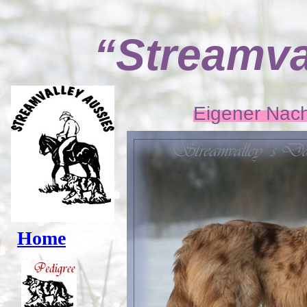
“Streamval
Eigener Nac
Home